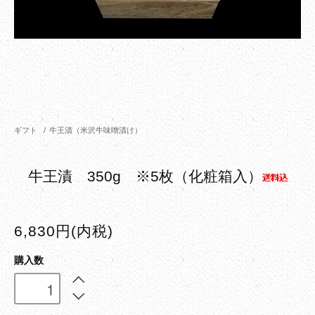
ギフト
/
牛王漬（米沢牛味噌漬け）
牛王漬 350g ※5枚（化粧箱入）
6,830円(内税)
購入数