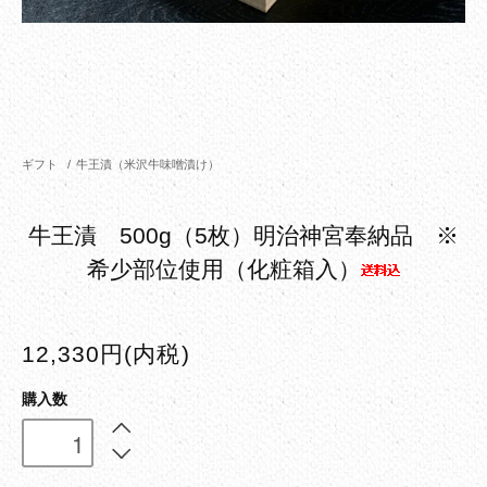
ギフト
/
牛王漬（米沢牛味噌漬け）
牛王漬 500g（5枚）明治神宮奉納品 ※
希少部位使用（化粧箱入）
12,330円(内税)
購入数